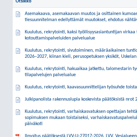
Otsikko
Asemakaava, asemakaavan muutos ja osittainen kumoam
tiesuunnitelman edellyttämät muutokset, ehdotus nähtäv
Kuulutus, rekrytointi, kaksi työllisyysasiantuntijan virkaa t
kotouttamispalveluiden palvelualue
Kuulutus, rekrytointi, sivutoiminen, määräaikainen tunt
2026–2027, kiinan kieli, perusopetuksen yksiköt, Uskelan
Kuulutus, rekrytointi, hakuaikaa jatkettu, talomestarin ty
tilapalvelujen palvelualue
Kuulutus, rekrytointi, kaavasuunnittelijan työsuhde tois
Julkipanolista rakennuslupia koskevista päätöksistä nrot
Kuulutus, rekrytointi, varhaiskasvatuksen opettajan teht
sopimuksen mukaan toistaiseksi, varhaiskasvatuspalvelui
päiväkoti
Ilmoitus päätöksestä LVV-U-27017-2026, LVV, Vesialuee