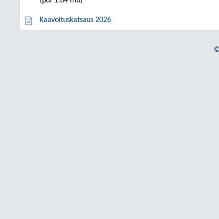
(pdf 1.64 mb)
Kaavoituskatsaus 2026
©