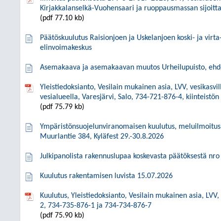
Kirjakkalanselkä-Vuohensaari ja ruoppausmassan sijoitt
(pdf 77.10 kb)
Päätöskuulutus Raisionjoen ja Uskelanjoen koski- ja virt
elinvoimakeskus
Asemakaava ja asemakaavan muutos Urheilupuisto, ehdo
Yleistiedoksianto, Vesilain mukainen asia, LVV, vesikasvil
vesialueella, Varesjärvi, Salo, 734-721-876-4, kiinteistö
(pdf 75.79 kb)
Ympäristönsuojelunviranomaisen kuulutus, meluilmoitus
Muurlantie 384, Kyläfest 29.-30.8.2026
Julkipanolista rakennuslupaa koskevasta päätöksestä nro
Kuulutus rakentamisen luvista 15.07.2026
Kuulutus, Yleistiedoksianto, Vesilain mukainen asia, LVV, 
2, 734-735-876-1 ja 734-734-876-7
(pdf 75.90 kb)