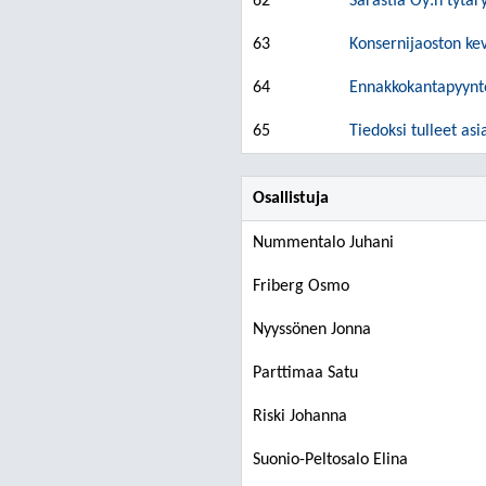
62
Sarastia Oy:n tytä
63
Konsernijaoston ke
64
Ennakkokantapyyntö
65
Tiedoksi tulleet asi
Osallistuja
Nummentalo Juhani
Friberg Osmo
Nyyssönen Jonna
Parttimaa Satu
Riski Johanna
Suonio-Peltosalo Elina