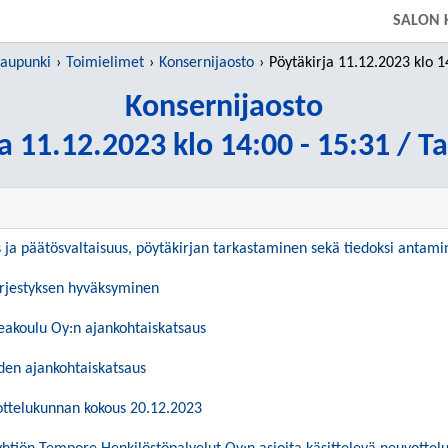
SIIRRY SUORAAN PÄÄSISÄLTÖÖN
SALON 
kaupunki
Toimielimet
Konsernijaosto
Pöytäkirja 11.12.2023 klo 14:00 - 15:31 / T
Konsernijaosto
a 11.12.2023 klo 14:00 - 15:31 / T
s ja päätösvaltaisuus, pöytäkirjan tarkastaminen sekä tiedoksi antam
ärjestyksen hyväksyminen
akoulu Oy:n ajankohtaiskatsaus
eden ajankohtaiskatsaus
ottelukunnan kokous 20.12.2023