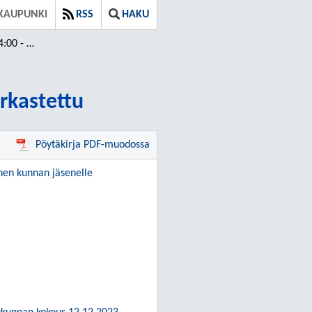
KAUPUNKI
RSS
HAKU
arkastettu
arkastettu
Pöytäkirja PDF-muodossa
inen kunnan jäsenelle