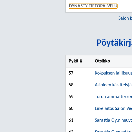
DYNASTY TIETOPALVELU
Salon 
Pöytäkirj
Pykälä
Otsikko
57
Kokouksen laillisuu
58
Asioiden käsittelyj
59
Turun ammattikorke
60
Liikelaitos Salon V
61
Sarastia Oy:n neuv