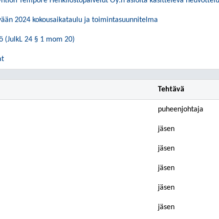
ryhtiön Tempore Henkilöstöpalvelut Oy:n asioita käsittelevä neuvotte
vään 2024 kokousaikataulu ja toimintasuunnitelma
 (JulkL 24 § 1 mom 20)
at
Tehtävä
puheenjohtaja
jäsen
jäsen
jäsen
jäsen
jäsen