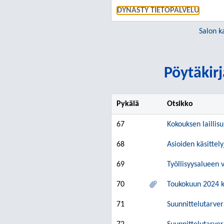
DYNASTY TIETOPALVELU
Salon k
Pöytäkirj
Pykälä
Otsikko
67
Kokouksen laillis
68
Asioiden käsittel
69
Työllisyysalueen 
70
Toukokuun 2024 k
71
Suunnittelutarver