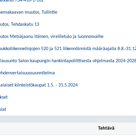
ratkaisu 734-410-1-102
emakaavan muutos, Tullintie
tos, Tehdaskatu 13
os Metsäjaanu itäinen, vireilletulo ja luonnosvaihe
kkoliikennelinjojen 520 ja 521 liikennöinnistä määräajalla 8.8.-31.1
 lausunto Salon kaupungin hankintapoliittisesta ohjelmasta 2024-202
yhdenvertaisuussuunnitelma
alaiset kiinteistökaupat 1.5. - 31.5.2024
kset
siat
Tehtävä