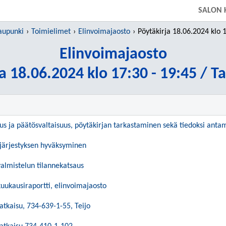
SIIRRY SUORAAN PÄÄSISÄLTÖÖN
SALON 
aupunki
Toimielimet
Elinvoimajaosto
Pöytäkirja 18.06.2024 klo 17:30 - 19:45 / 
Elinvoimajaosto
a 18.06.2024 klo 17:30 - 19:45 / T
uus ja päätösvaltaisuus, pöytäkirjan tarkastaminen sekä tiedoksi ant
yjärjestyksen hyväksyminen
valmistelun tilannekatsaus
uukausiraportti, elinvoimajaosto
atkaisu, 734-639-1-55, Teijo