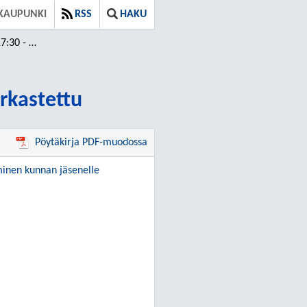
KAUPUNKI
RSS
HAKU
Tarkastettu
arkastettu
Pöytäkirja PDF-muodossa
aminen kunnan jäsenelle