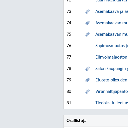
72
Suunnittelutarve
73
Asemakaava ja as
74
Asemakaavan muu
75
Asemakaavan muut
76
Sopimusmuutos jou
77
Elinvoimajaoston
78
Salon kaupungin 
79
Etuosto-oikeuden 
80
Viranhaltijapäätö
81
Tiedoksi tulleet a
Osallistuja