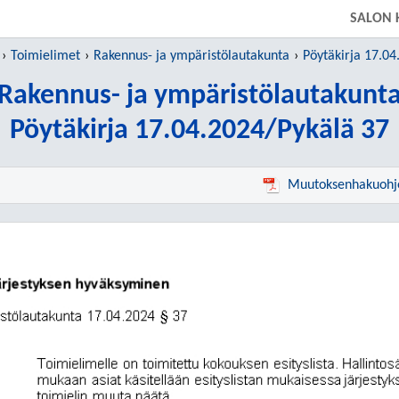
SIIRRY SUORAAN PÄÄSISÄLTÖÖN
SALON 
Toimielimet
Rakennus- ja ympäristölautakunta
Pöytäkirja 17.04
Rakennus- ja ympäristölautakunt
Pöytäkirja 17.04.2024/Pykälä 37
Muutoksenhakuohj