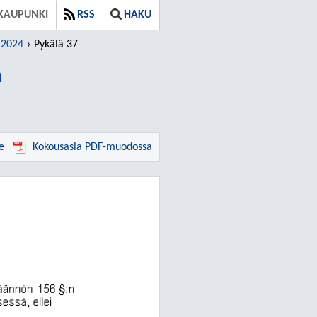
KAUPUNKI
RSS
HAKU
.2024
Pykälä 37
a
e
Kokousasia PDF-muodossa