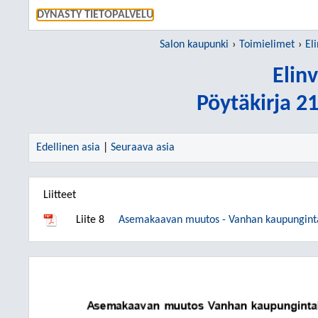
SIIRRY S
DYNASTY TIETOPALVELU
Salon kaupunki
Toimielimet
El
Elin
Pöytäkirja 2
Edellinen asia
|
Seuraava asia
Liitteet
Liite 8
Asemakaavan muutos - Vanhan kaupungintalo