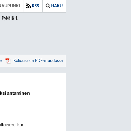
KAUPUNKI
RSS
HAKU
Pykälä 1
e
Kokousasia PDF-muodossa